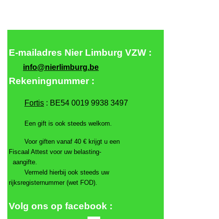
E-mailadres
Nier Limburg VZW :
info@nierlimburg.be
Rekeningnummer :
Fortis
: BE54 0019 9938 3497
Een gift is ook steeds welkom.
Voor giften vanaf 40 € krijgt u een
Fiscaal Attest voor uw belasting-
aangifte.
Vermeld hierbij ook steeds uw
rijksregisternummer (wet FOD).
Volg ons op facebook :