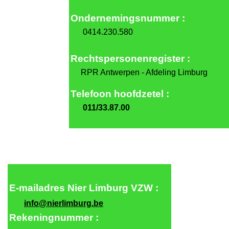
Ondernemingsnummer :
Bericht
*
0414.230.580
Rechtspersonenregister :
RPR Antwerpen - Afdeling Limburg
Telefoon
hoofdzetel :
011/33.87.00
Privacy bericht
*
Door dit formulier te versturen gaat u akkoord met
het privacybeleid van deze website en het opslaan van
E-mailadres
Nier Limburg VZW :
de verzonden informatie.
info@nierlimburg.be
Verstuur e-mail
Rekeningnummer :