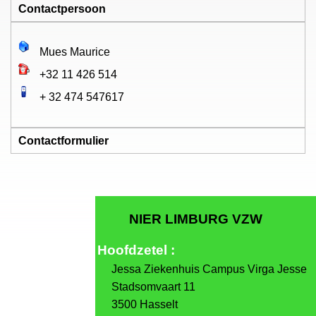
Contactpersoon
Mues Maurice
+32 11 426 514
+ 32 474 547617
Contactformulier
Stuur een e-mail. Alle velden met een asterisk (*) zijn
verplicht.
Naam
*
NIER LIMBURG VZW
Hoofdzetel :
E-mailadres
*
Jes
sa Ziekenhuis Campus Virga Jesse
Stadsomvaart 11
3500 Hasselt
Onderwerp
*