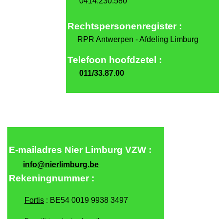
0414.230.580
Rechtspersonenregister :
RPR Antwerpen - Afdeling Limburg
Telefoon
hoofdzetel :
011/33.87.00
E-mailadres
Nier Limburg VZW :
info@nierlimburg.be
Rekeningnummer :
Fortis
: BE54 0019 9938 3497